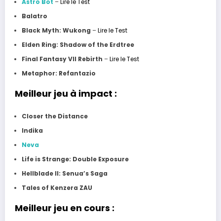
Astro Bot
–
Lire le Test
Balatro
Black Myth: Wukong
–
Lire le Test
Elden Ring: Shadow of the Erdtree
Final Fantasy VII Rebirth
–
Lire le Test
Metaphor: Refantazio
Meilleur jeu à impact :
Closer the Distance
Indika
Neva
Life is Strange: Double Exposure
Hellblade II: Senua’s Saga
Tales of Kenzera ZAU
Meilleur jeu en cours :