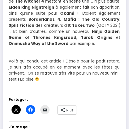
de
The Witcher 4
mettant en scène une Ciri plus adulte.
Elden Ring Nightreign
à également fait son apparition,
ainsi qu’une suite pour
Okami
!! Étaient également
présents
Borderlands 4
,
Mafia : The Old Country
,
Split Fiction
des créateurs d’
It Takes Two
(GOTY 2021)
… Et bien d’autres, comme un nouveau
Ninja Gaiden
,
Game of Thrones Kingsroad
,
Turok Origins
et
Onimusha Way of the Sword
par exemple.
– – – – – – – –
Voilà qui conclu cet article ! Désolé pour le petit retard,
je suis très occupé en ce moment avec les fêtes qui
arrivent… On se retrouve très vite pour un nouveau mini-
test ! La bise
Partager :
Plus
J’aime ça :