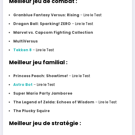
Meilleur jeu de combat :
Granblue Fantasy Versus: Rising
–
Lire le Test
Dragon Ball: Sparking! ZERO
–
Lire le Test
Marvel vs. Capcom Fighting Collection
MultiVersus
Tekken 8
–
Lire le Test
Meilleur jeu familial :
Princess Peach: Showtime!
–
Lire le Test
Astro Bot
–
Lire le Test
Super Mario Party Jamboree
The Legend of Zelda: Echoes of Wisdom
–
Lire le Test
The Plucky Squire
Meilleur jeu de stratégie :