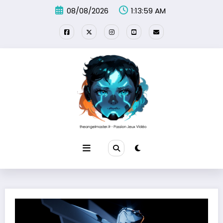
Aller
08/08/2026
1:14:00 AM
au
contenu