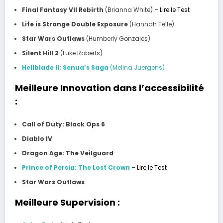
Final Fantasy VII Rebirth
(Brianna White)
–
Lire le Test
Life is Strange Double Exposure
(Hannah Telle)
Star Wars Outlaws
(Humberly Gonzales)
Silent Hill 2
(Luke Roberts)
Hellblade II: Senua’s Saga
(Melina Juergens)
Meilleure Innovation dans l’accessibilité
:
Call of Duty: Black Ops 6
Diablo IV
Dragon Age: The Veilguard
Prince of Persia: The Lost Crown
–
Lire le Test
Star Wars Outlaws
Meilleure Supervision :