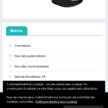
Menu
Connexion
Flux des publications
Flux des commentaires
Site de WordPress-FR
Confidentialité et cookies : ce site utilise des cookies. En
continuant à utiliser ce site Web, vous acceptez leur utilisation.
Pour en savoir plus, notamment sur la façon de contrôler les
Accueil
Calendrier
Instagram
Galerie
Partenariats
cookies, consultez :
Politique relative aux cookies
About