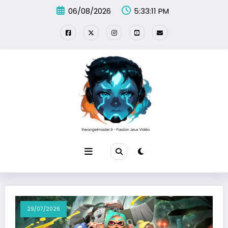
Aller
06/08/2026
5:33:12 PM
au
contenu
29/07/2026