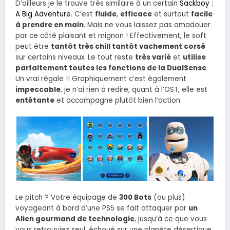
D’ailleurs je le trouve très similaire à un certain
Sackboy :
A Big Adventure
. C’est
fluide
,
efficace
et surtout
facile
à prendre en main
. Mais ne vous laissez pas amadouer
par ce côté plaisant et mignon ! Effectivement, le soft
peut être
tantôt très chill tantôt vachement corsé
sur certains niveaux. Le tout reste
très varié
et
utilise
parfaitement toutes les fonctions de la DualSense
.
Un vrai régale !! Graphiquement c’est également
impeccable
, je n’ai rien à redire, quant à l’OST, elle est
entêtante
et accompagne plutôt bien l’action.
Le pitch ? Votre équipage de
300 Bots
(ou plus)
voyageant à bord d’une PS5 se fait attaquer par
un
Alien gourmand de technologie
, jusqu’à ce que vous
vous retrouviez seul, échoué sur une planète désertique.