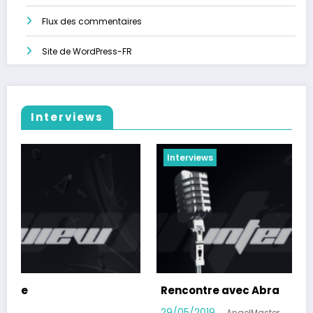
Flux des commentaires
Site de WordPress-FR
Interviews
Interviews
Rencontre avec Abra
R
29/05/2019
2
AngelMaster