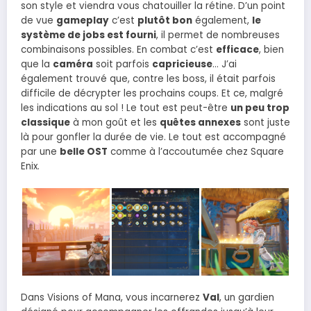
son style et viendra vous chatouiller la rétine. D’un point
de vue
gameplay
c’est
plutôt bon
également,
le
système de jobs est fourni
, il permet de nombreuses
combinaisons possibles. En combat c’est
efficace
, bien
que la
caméra
soit parfois
capricieuse
… J’ai
également trouvé que, contre les boss, il était parfois
difficile de décrypter les prochains coups. Et ce, malgré
les indications au sol ! Le tout est peut-être
un peu trop
classique
à mon goût et les
quêtes annexes
sont juste
là pour gonfler la durée de vie. Le tout est accompagné
par une
belle OST
comme à l’accoutumée chez Square
Enix.
Dans Visions of Mana, vous incarnerez
Val
, un gardien