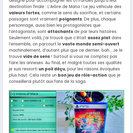
désigné pour accompagner les offrandes jusqu’à leur
destination finale : L’Arbre de Mana ! Le jeu véhicule des
valeurs fortes
, comme le sens du sacrifice, et certains
passages sont vraiment
poignants
. De plus, chaque
personnage, aussi bien les protagonistes que
l’antagoniste, sont
attachants
de par leurs histoires.
Seulement voilà, j’ai trouvé que c’était
assez plat
dans
l’ensemble, on parcourt le
vaste monde semi-ouvert
machinalement, d’autant plus que ce dernier, bah… Je le
trouve
vide de sens
! Surtout si vous ne comptez pas
faire les annexes. Au final, et malgré toutes ses qualités
je suis ressorti
un poil déçu
, pour les raisons évoquées
plus haut. Cela reste un
bon jeu de rôle-action
que je
conseillerai plutôt aux fans de la saga.