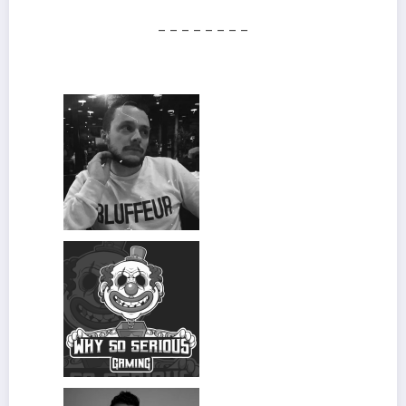
– – – – – – – –