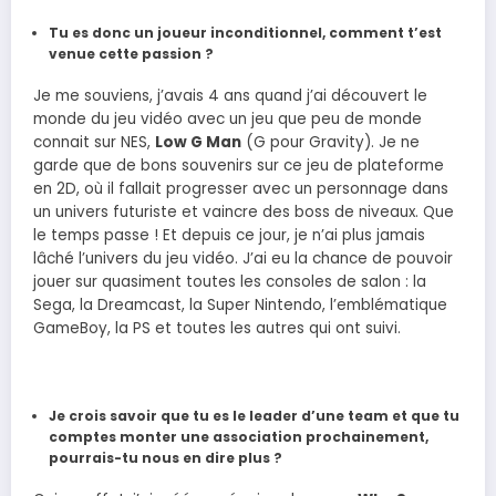
Tu es donc un joueur inconditionnel, comment t’est
venue cette passion ?
Je me souviens, j’avais 4 ans quand j’ai découvert le
monde du jeu vidéo avec un jeu que peu de monde
connait sur NES,
Low G Man
(G pour Gravity). Je ne
garde que de bons souvenirs sur ce jeu de plateforme
en 2D, où il fallait progresser avec un personnage dans
un univers futuriste et vaincre des boss de niveaux. Que
le temps passe ! Et depuis ce jour, je n’ai plus jamais
lâché l’univers du jeu vidéo. J’ai eu la chance de pouvoir
jouer sur quasiment toutes les consoles de salon : la
Sega, la Dreamcast, la Super Nintendo, l’emblématique
GameBoy, la PS et toutes les autres qui ont suivi.
Je crois savoir que tu es le leader d’une team et que tu
comptes monter une association prochainement,
pourrais-tu nous en dire plus ?