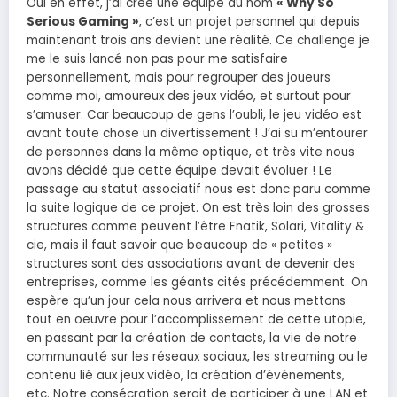
Oui en effet, j’ai créé une équipe du nom
« Why So
Serious Gaming »
, c’est un projet personnel qui depuis
maintenant trois ans devient une réalité. Ce challenge je
me le suis lancé non pas pour me satisfaire
personnellement, mais pour regrouper des joueurs
comme moi, amoureux des jeux vidéo, et surtout pour
s’amuser. Car beaucoup de gens l’oubli, le jeu vidéo est
avant toute chose un divertissement ! J’ai su m’entourer
de personnes dans la même optique, et très vite nous
avons décidé que cette équipe devait évoluer ! Le
passage au statut associatif nous est donc paru comme
la suite logique de ce projet. On est très loin des grosses
structures comme peuvent l’être Fnatik, Solari, Vitality &
cie, mais il faut savoir que beaucoup de « petites »
structures sont des associations avant de devenir des
entreprises, comme les géants cités précédemment. On
espère qu’un jour cela nous arrivera et nous mettons
tout en oeuvre pour l’accomplissement de cette utopie,
en passant par la création de contacts, la vie de notre
communauté sur les réseaux sociaux, les streaming ou le
contenu lié aux jeux vidéo, la création d’événements,
etc. Notre consécration serait de participer à une LAN et