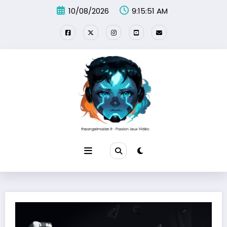
Aller
10/08/2026
9:15:53 AM
au
contenu