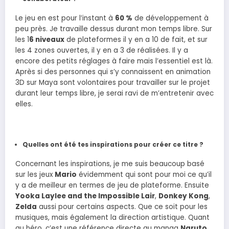
Le jeu en est pour l’instant à
60 %
de développement à
peu près. Je travaille dessus durant mon temps libre. Sur
les 1
6 niveaux
de plateformes il y en a 10 de fait, et sur
les 4 zones ouvertes, il y en a 3 de réalisées. Il y a
encore des petits réglages à faire mais l’essentiel est là.
Après si des personnes qui s’y connaissent en animation
3D sur Maya sont volontaires pour travailler sur le projet
durant leur temps libre, je serai ravi de m’entretenir avec
elles.
Quelles ont été tes inspirations pour créer ce titre ?
Concernant les inspirations, je me suis beaucoup basé
sur les jeux
Mario
évidemment qui sont pour moi ce qu’il
y a de meilleur en termes de jeu de plateforme. Ensuite
Yooka Laylee and the Impossible Lair
,
Donkey Kong
,
Zelda
aussi pour certains aspects. Que ce soit pour les
musiques, mais également la direction artistique. Quant
au héro, c’est une référence directe au manga
Naruto
,