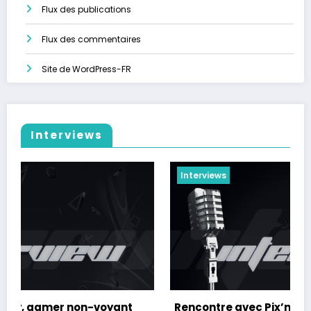
Flux des publications
Flux des commentaires
Site de WordPress-FR
Interviews
erviews
Interview
contre avec Pix’n Game
Rencont