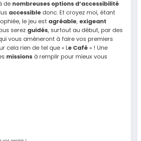
à de
nombreuses options d’accessibilité
plus
accessible
donc. Et croyez moi, étant
ophiée, le jeu est
agréable
,
exigeant
vous serez
guidés
, surtout au début, par des
qui vous amèneront à faire vos premiers
 cela rien de tel que « L
e Café
» ! Une
ses
missions
à remplir pour mieux vous
 vos permis !