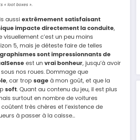
ts « loot boxes ».
s aussi
extrêmement
satisfaisant
que impacte directement la conduite
,
ue visuellement c’est un peu moins
zon 5, mais je déteste faire de telles
 graphismes sont impressionnants de
alSense
est un
vrai bonheur
, jusqu’à avoir
ser sous nos roues. Dommage que
ble
, car trop
sage
à mon goût, et que la
op
soft
. Quant au contenu du jeu, il est plus
 mais surtout en nombre de voitures
s coûtent très chères et l’existence de
ueurs à passer à la caisse…