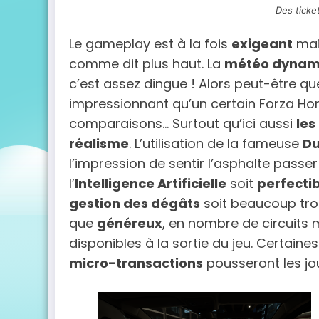
Des ticke
Le gameplay est à la fois
exigeant
mai
comme dit plus haut. La
météo dynami
c’est assez dingue ! Alors peut-être q
impressionnant qu’un certain Forza Hori
comparaisons… Surtout qu’ici aussi
les
réalisme
. L’utilisation de la fameuse
Du
l’impression de sentir l’asphalte pas
l’
Intelligence Artificielle
soit
perfecti
gestion des dégâts
soit beaucoup tr
que
généreux
, en nombre de circuits
disponibles à la sortie du jeu. Certaine
micro-transactions
pousseront les jo