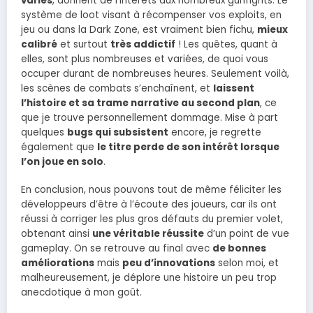
variés
, donnent de l’intérêts aux nombreux gunfights. Le
système de loot visant à récompenser vos exploits, en
jeu ou dans la Dark Zone, est vraiment bien fichu,
mieux
calibré
et surtout
très addictif
! Les quêtes, quant à
elles, sont plus nombreuses et variées, de quoi vous
occuper durant de nombreuses heures. Seulement voilà,
les scènes de combats s’enchaînent, et
laissent
l’histoire et sa trame narrative au second plan
, ce
que je trouve personnellement dommage. Mise à part
quelques
bugs qui subsistent
encore, je regrette
également que
le titre perde de son intérêt lorsque
l’on joue en solo
.
En conclusion, nous pouvons tout de même féliciter les
développeurs d’être à l’écoute des joueurs, car ils ont
réussi à corriger les plus gros défauts du premier volet,
obtenant ainsi
une véritable réussite
d’un point de vue
gameplay. On se retrouve au final avec
de bonnes
améliorations
mais
peu d’innovations
selon moi, et
malheureusement, je déplore une histoire un peu trop
anecdotique à mon goût.