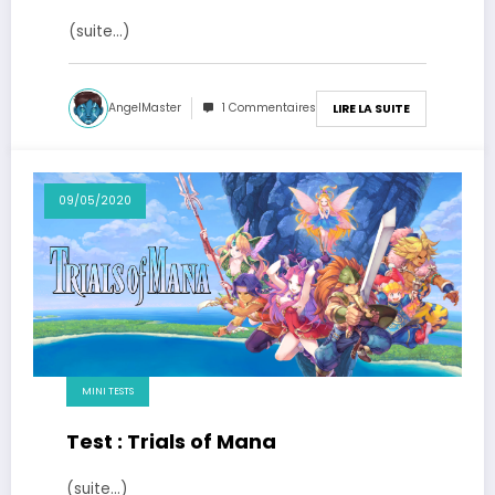
(suite…)
AngelMaster
1 Commentaires
LIRE LA SUITE
09/05/2020
MINI TESTS
Test : Trials of Mana
(suite…)