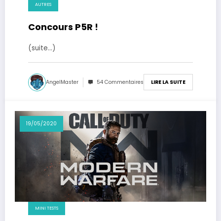
AUTRES
Concours P5R !
(suite…)
AngelMaster
54 Commentaires
LIRE LA SUITE
19/05/2020
MINI TESTS