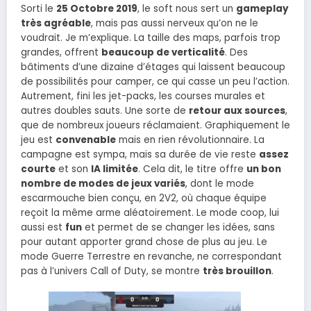
Sorti le
25 Octobre 2019
, le soft nous sert un
gameplay
très agréable
, mais pas aussi nerveux qu’on ne le
voudrait. Je m’explique. La taille des maps, parfois trop
grandes, offrent
beaucoup de verticalité
. Des
bâtiments d’une dizaine d’étages qui laissent beaucoup
de possibilités pour camper, ce qui casse un peu l’action.
Autrement, fini les jet-packs, les courses murales et
autres doubles sauts. Une sorte de
retour aux sources
,
que de nombreux joueurs réclamaient. Graphiquement le
jeu est
convenable
mais en rien révolutionnaire. La
campagne est sympa, mais sa durée de vie reste
assez
courte
et son
IA limitée
. Cela dit, le titre offre
un bon
nombre de modes de jeux variés
, dont le mode
escarmouche bien conçu, en 2V2, où chaque équipe
reçoit la même arme aléatoirement. Le mode coop, lui
aussi est
fun
et permet de se changer les idées, sans
pour autant apporter grand chose de plus au jeu. Le
mode Guerre Terrestre en revanche, ne correspondant
pas à l’univers Call of Duty, se montre
très brouillon
.