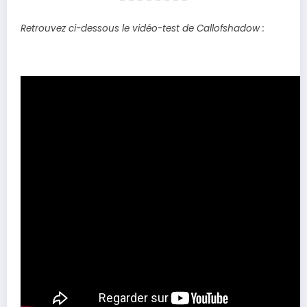
– – – – – – – –
Retrouvez ci-dessous le vidéo-test de Callofshadow :