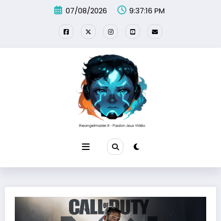
Aller
07/08/2026
9:37:17 PM
au
contenu