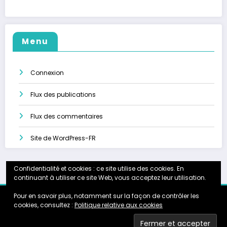
Menu
Connexion
Flux des publications
Flux des commentaires
Site de WordPress-FR
Confidentialité et cookies : ce site utilise des cookies. En
continuant à utiliser ce site Web, vous acceptez leur utilisation.
Pour en savoir plus, notamment sur la façon de contrôler les
Accueil
Calendrier
Instagram
Galerie
Partenariats
cookies, consultez :
Politique relative aux cookies
About
TheAngelMaster.fr
- Newscrunch - Magazine & Blog
WordPress
Thème