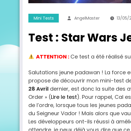
Mini Tests
AngelMaster
13/05/
Test : Star Wars Je
ATTENTION :
Ce test a été réalisé su
Salutations jeune padawan ! La force es
propose de découvrir mon mini-test d
28 Avril
dernier, est donc la suite des 
Order » (
Lire le test
). Pour rappel, Cal e
de l’ordre, lorsque tous les jeunes pad
du Seigneur Vador ! Mais alors que vaut 
Les développeurs ont-ils réussi à améli
attendre, je peux déjà vous dire que ce 