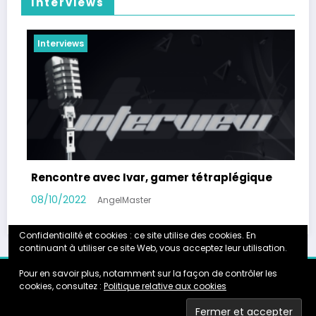
Interviews
Interviews
légique
Rencontre avec Artcyan, Graphiste 3D
08/03/2022
AngelMaster
Confidentialité et cookies : ce site utilise des cookies. En
continuant à utiliser ce site Web, vous acceptez leur utilisation.
Pour en savoir plus, notamment sur la façon de contrôler les
Accueil
Calendrier
Instagram
Galerie
Partenariats
cookies, consultez :
Politique relative aux cookies
About
TheAngelMaster.fr
- Newscrunch - Magazine & Blog
WordPress
Thème