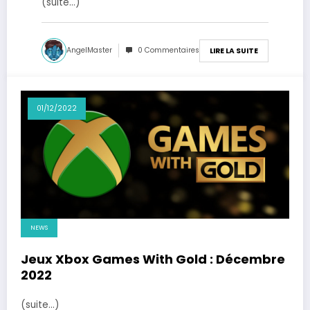
(suite…)
AngelMaster
0 Commentaires
LIRE LA SUITE
01/12/2022
NEWS
Jeux Xbox Games With Gold : Décembre
2022
(suite…)