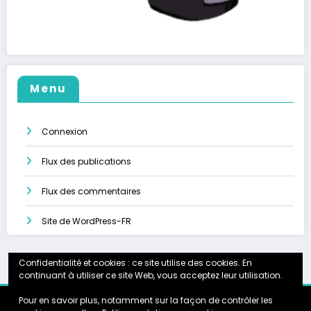
Menu
Connexion
Flux des publications
Flux des commentaires
Site de WordPress-FR
Confidentialité et cookies : ce site utilise des cookies. En
continuant à utiliser ce site Web, vous acceptez leur utilisation.
Pour en savoir plus, notamment sur la façon de contrôler les
Accueil
Calendrier
Instagram
Galerie
Partenariats