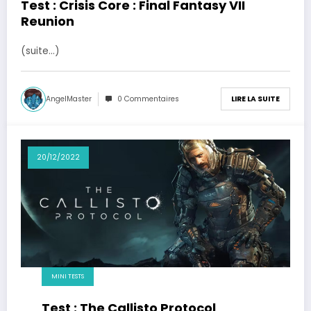
Test : Crisis Core : Final Fantasy VII
Reunion
(suite…)
AngelMaster
0 Commentaires
LIRE LA SUITE
20/12/2022
MINI TESTS
Test : The Callisto Protocol