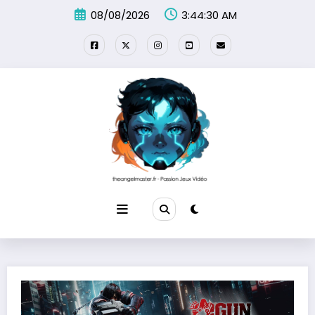
Aller
08/08/2026
3:44:31 AM
au
contenu