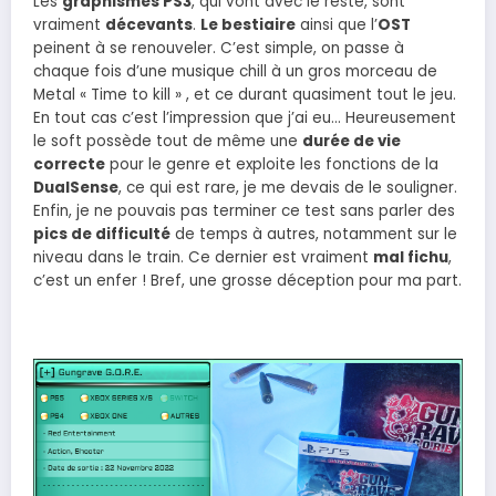
Les
graphismes PS3
, qui vont avec le reste, sont
vraiment
décevants
.
Le bestiaire
ainsi que l’
OST
peinent à se renouveler. C’est simple, on passe à
chaque fois d’une musique chill à un gros morceau de
Metal « Time to kill » , et ce durant quasiment tout le jeu.
En tout cas c’est l’impression que j’ai eu… Heureusement
le soft possède tout de même une
durée de vie
correcte
pour le genre et exploite les fonctions de la
DualSense
, ce qui est rare, je me devais de le souligner.
Enfin, je ne pouvais pas terminer ce test sans parler des
pics de difficulté
de temps à autres, notamment sur le
niveau dans le train. Ce dernier est vraiment
mal fichu
,
c’est un enfer ! Bref, une grosse déception pour ma part.