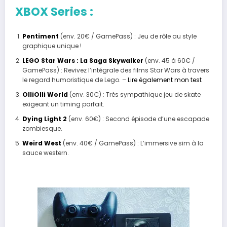
XBOX Series :
Pentiment
(env. 20€ / GamePass) : Jeu de rôle au style
graphique unique !
LEGO Star Wars : La Saga Skywalker
(env. 45 à 60€ /
GamePass) : Revivez l’intégrale des films Star Wars à travers
le regard humoristique de Lego. –
Lire également mon test
OlliOlli World
(env. 30€) : Très sympathique jeu de skate
exigeant un timing parfait.
Dying Light 2
(env. 60€) : Second épisode d’une escapade
zombiesque.
Weird West
(env. 40€ / GamePass) : L’immersive sim à la
sauce western.