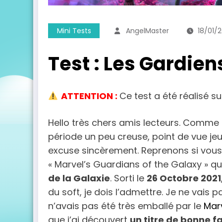
Mini Tests
AngelMaster
18/01/
Test : Les Gardien
ATTENTION :
Ce test a été réalisé su
Hello très chers amis lecteurs. Comme 
période un peu creuse, point de vue jeu
excuse sincèrement. Reprenons si vous 
« Marvel’s Guardians of the Galaxy » q
de la Galaxie
. Sorti le
26 Octobre 2021
du soft, je dois l’admettre. Je ne vais 
n’avais pas été très emballé par le
Mar
que j’ai découvert
un titre de bonne f