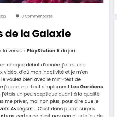
2022
0 Commentaires
s de la Galaxie
r la version
PlayStation 5
du jeu !
en chaque début d’année, j’ai eu une
x vidéo, d’où mon inactivité et je m’en
le voulez bien avec le mini-test de
ue j’appellerai tout simplement
Les Gardiens
, j’étais un peu sceptique quant à la qualité
pas me priver, moi non plus, pour dire que je
vel’s Avengers
… C’est donc plutôt surpris
acture
, certes ce n’est pas non plus le jeu de