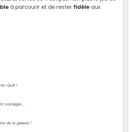
ble
à parcourir et de rester
fidèle
aux
ter Quill !
t nostalgie…
ns de la galaxie !