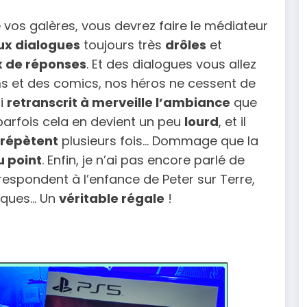
e vos galères, vous devrez faire le médiateur
x dialogues
toujours très
drôles
et
x de réponses
. Et des dialogues vous allez
ilms et des comics, nos héros ne cessent de
ui
retranscrit à merveille l’ambiance
que
parfois cela en devient un peu
lourd
, et il
répètent
plusieurs fois… Dommage que la
u point
. Enfin, je n’ai pas encore parlé de
rrespondent à l’enfance de Peter sur Terre,
giques… Un
véritable régale
!