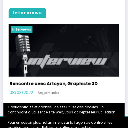
Interviews
Interviews
Rencontre avec Jérémy, gamer non-voyant
05/06/2020
AngelMaster
Confidentialité et cookies : ce site utilise des cookies. En
continuant à utiliser ce site Web, vous acceptez leur utilisation.
Pour en savoir plus, notamment sur la façon de contrôler les
Accueil
Calendrier
Instagram
Galerie
Partenariats
cookies, consultez :
Politique relative aux cookies