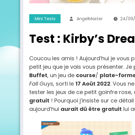
Mini Tests
AngelMaster
24/09
Test : Kirby’s Dre
Coucou les amis ! Aujourd’hui je vous p
petit jeu que je vais vous présenter. 
Buffet
, un jeu de
course
/
plate-form
Fall Guys
, sorti le
17 Août 2022
. Vous ne
tester les jeux de ce petit goinfre rose, 
gratuit
! Pourquoi j’insiste sur ce détai
aujourd’hui
aurait dû être gratuit
lui a