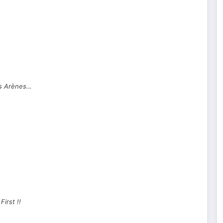
s Arènes…
First !!