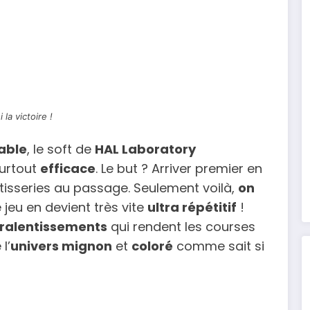
 la victoire !
able
, le soft de
HAL Laboratory
urtout
efficace
. Le but ? Arriver premier en
âtisseries au passage. Seulement voilà,
on
e jeu en devient très vite
ultra répétitif
!
 ralentissements
qui rendent les courses
l’
univers mignon
et
coloré
comme sait si