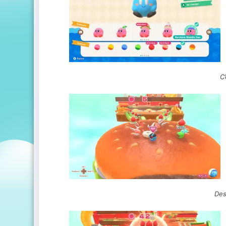
C’
Des