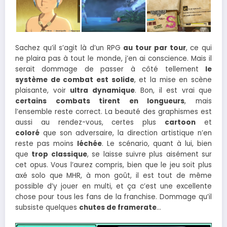
Sachez qu’il s’agit là d’un RPG
au tour par tour
, ce qui
ne plaira pas à tout le monde, j’en ai conscience. Mais il
serait dommage de passer à côté tellement
le
système de combat est solide
, et la mise en scène
plaisante, voir
ultra dynamique
. Bon, il est vrai que
certains combats tirent en longueurs
, mais
l’ensemble reste correct. La beauté des graphismes est
aussi au rendez-vous, certes plus
cartoon
et
coloré
que son adversaire, la direction artistique n’en
reste pas moins
léchée
. Le scénario, quant à lui, bien
que
trop classique
, se laisse suivre plus aisément sur
cet opus. Vous l’aurez compris, bien que le jeu soit plus
axé solo que MHR, à mon goût, il est tout de même
possible d’y jouer en multi, et ça c’est une excellente
chose pour tous les fans de la franchise. Dommage qu’il
subsiste quelques
chutes de framerate
…