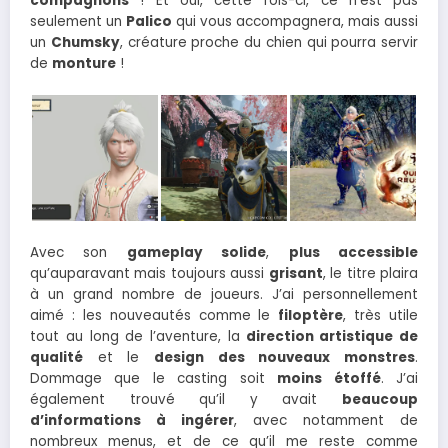
compagnons
! Et oui, cette fois-ci, ce n’est pas
seulement un
Palico
qui vous accompagnera, mais aussi
un
Chumsky
, créature proche du chien qui pourra servir
de
monture
!
Avec son
gameplay solide
,
plus accessible
qu’auparavant mais toujours aussi
grisant
, le titre plaira
à un grand nombre de joueurs. J’ai personnellement
aimé : les nouveautés comme le
filoptère
, très utile
tout au long de l’aventure, la
direction artistique de
qualité
et le
design des nouveaux monstres
.
Dommage que le casting soit
moins étoffé
. J’ai
également trouvé qu’il y avait
beaucoup
d’informations à ingérer
, avec notamment de
nombreux menus, et de ce qu’il me reste comme