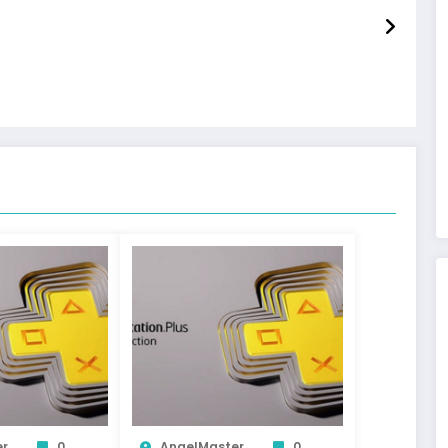
er
0
AngelMaster
0