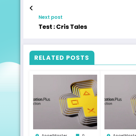
Next post
Test : Cris Tales
RELATED POSTS
AngelMaster
0
AngelMast