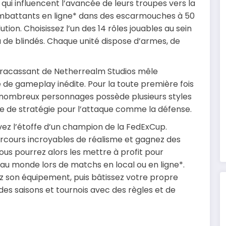
i influencent l’avancée de leurs troupes vers la
combattants en ligne* dans des escarmouches à 50
tion. Choisissez l’un des 14 rôles jouables au sein
u de blindés. Chaque unité dispose d’armes, de
 fracassant de Netherrealm Studios mêle
de gameplay inédite. Pour la toute première fois
es nombreux personnages possède plusieurs styles
e de stratégie pour l’attaque comme la défense.
vez l’étoffe d’un champion de la FedExCup.
arcours incroyables de réalisme et gagnez des
us pourrez alors les mettre à profit pour
s au monde lors de matchs en local ou en ligne*.
z son équipement, puis bâtissez votre propre
s saisons et tournois avec des règles et de