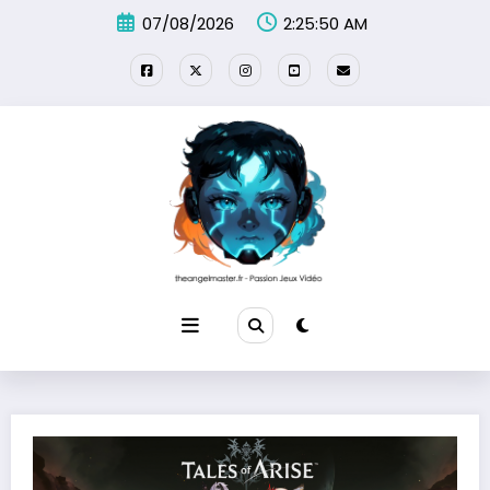
Aller
07/08/2026
2:25:51 AM
au
contenu