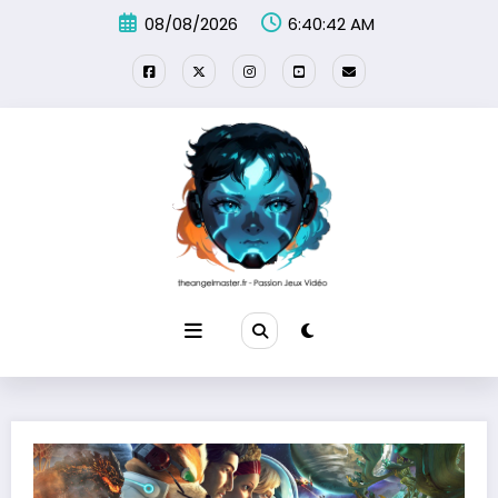
Aller
08/08/2026
6:40:43 AM
au
contenu