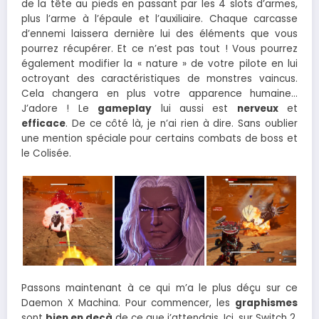
de la tête au pieds en passant par les 4 slots d’armes,
plus l’arme à l’épaule et l’auxiliaire. Chaque carcasse
d’ennemi laissera dernière lui des éléments que vous
pourrez récupérer. Et ce n’est pas tout ! Vous pourrez
également modifier la « nature » de votre pilote en lui
octroyant des caractéristiques de monstres vaincus.
Cela changera en plus votre apparence humaine…
J’adore ! Le
gameplay
lui aussi est
nerveux
et
efficace
. De ce côté là, je n’ai rien à dire. Sans oublier
une mention spéciale pour certains combats de boss et
le Colisée.
Passons maintenant à ce qui m’a le plus déçu sur ce
Daemon X Machina. Pour commencer, les
graphismes
sont
bien en deçà
de ce que j’attendais. Ici, sur Switch 2,