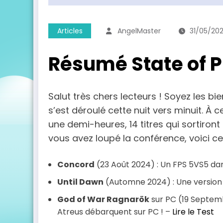
Articles
AngelMaster
31/05/20
Résumé State of P
Salut très chers lecteurs ! Soyez les b
s’est déroulé cette nuit vers minuit. À
une demi-heures, 14 titres qui sortiron
vous avez loupé la conférence, voici ce qu
Concord
(23 Août 2024) : Un FPS 5VS5 dan
Until Dawn
(Automne 2024) : Une version 
God of War Ragnarök
sur PC (19 Septemb
Atreus débarquent sur PC ! –
Lire le Test