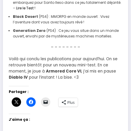
embarquez pour Santo Ileso dans ce jeu totalement déjanté.
–
Lire le Test !
Black Desert
(PS4) : MMORPG en monde ouvert : Vivez
l’aventure dont vous avez toujours rêvé !
Generation Zero
(PS4) : Ce jeu vous situe dans un monde
ouvert, envahi par de mystérieuses machines mortelles.
– – – – – – – –
Voilà qui conclu les publications pour aujourd’hui. On se
retrouve bientôt pour un nouveau mini-test. En ce
moment, je joue à
Armored Core VI
, j’ai mis en pause
Diablo IV
pour l’instant ! La bise. <3
Partager :
Plus
J’aime ça :