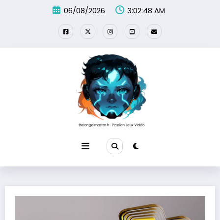
Aller
06/08/2026
3:02:49 AM
au
contenu