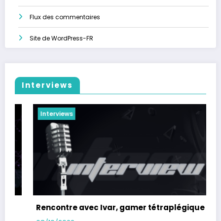
Flux des commentaires
Site de WordPress-FR
Interviews
erviews
Interview
contre avec Ivar, gamer tétraplégique
Rencontr