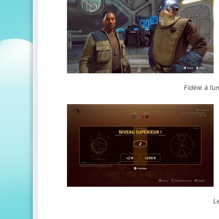
Fidèle à l’u
L