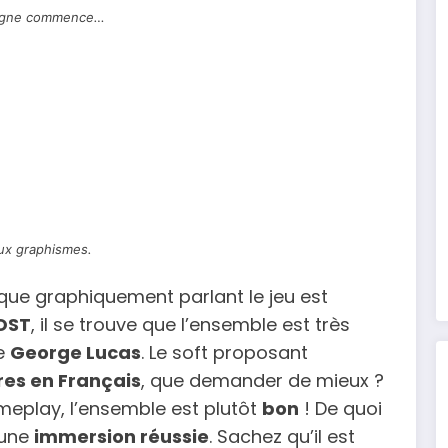
agne commence…
ux graphismes.
que graphiquement parlant le jeu est
OST
, il se trouve que l’ensemble est très
de
George Lucas
. Le soft proposant
res en Français
, que demander de mieux ?
meplay, l’ensemble est plutôt
bon
! De quoi
 une
immersion réussie
. Sachez qu’il est