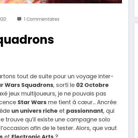
020
1 Commentaires
Squadrons
artons tout de suite pour un voyage inter-
ar Wars Squadrons
, sorti le
02 Octobre
axé jeux multijoueurs, je ne pouvais pas
licence
Star Wars
me tient à cœur… Ancrée
ssède
un univers riche
et
passionnant
, qui
l se trouve qu’il existe une campagne solo
l’occasion afin de le tester. Alors, que vaut
s
et
Electronic Arts
?