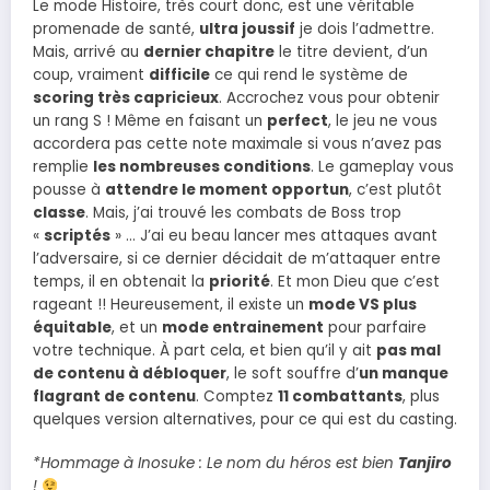
Le mode Histoire, très court donc, est une véritable
promenade de santé,
ultra joussif
je dois l’admettre.
Mais, arrivé au
dernier chapitre
le titre devient, d’un
coup, vraiment
difficile
ce qui rend le système de
scoring très capricieux
. Accrochez vous pour obtenir
un rang S ! Même en faisant un
perfect
, le jeu ne vous
accordera pas cette note maximale si vous n’avez pas
remplie
les nombreuses conditions
. Le gameplay vous
pousse à
attendre le moment opportun
, c’est plutôt
classe
. Mais, j’ai trouvé les combats de Boss trop
«
scriptés
» … J’ai eu beau lancer mes attaques avant
l’adversaire, si ce dernier décidait de m’attaquer entre
temps, il en obtenait la
priorité
. Et mon Dieu que c’est
rageant !! Heureusement, il existe un
mode VS plus
équitable
, et un
mode entrainement
pour parfaire
votre technique. À part cela, et bien qu’il y ait
pas mal
de contenu à débloquer
, le soft souffre d’
un manque
flagrant de contenu
. Comptez
11 combattants
, plus
quelques version alternatives, pour ce qui est du casting.
*Hommage à Inosuke : Le nom du héros est bien
Tanjiro
!