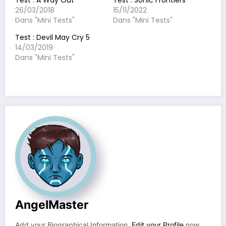
Test : A Way Out
Test : Sonic Frontiers
26/03/2018
15/11/2022
Dans "Mini Tests"
Dans "Mini Tests"
Test : Devil May Cry 5
14/03/2019
Dans "Mini Tests"
AngelMaster
Add your Biographical Information.
Edit your Profile
now.