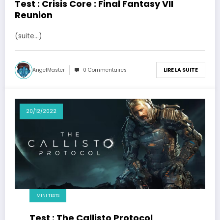
Test : Crisis Core : Final Fantasy VII
Reunion
(suite…)
AngelMaster
0 Commentaires
LIRE LA SUITE
20/12/2022
MINI TESTS
Test : The Callisto Protocol