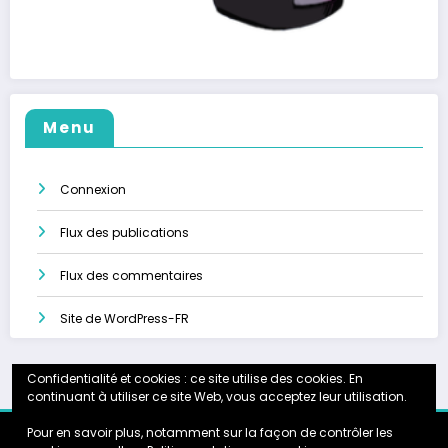
Menu
Connexion
Flux des publications
Flux des commentaires
Site de WordPress-FR
Confidentialité et cookies : ce site utilise des cookies. En
continuant à utiliser ce site Web, vous acceptez leur utilisation.
Pour en savoir plus, notamment sur la façon de contrôler les
Accueil
Calendrier
Instagram
Galerie
Partenariats