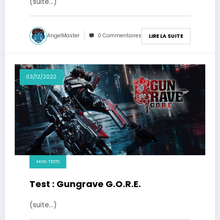
(suite…)
AngelMaster
0 Commentaires
LIRE LA SUITE
03/12/2022
MINI TESTS
Test : Gungrave G.O.R.E.
(suite…)