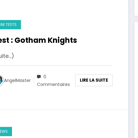
INI TESTS
est : Gotham Knights
uite…)
0
LIRE LA SUITE
AngelMaster
Commentaires
EWS