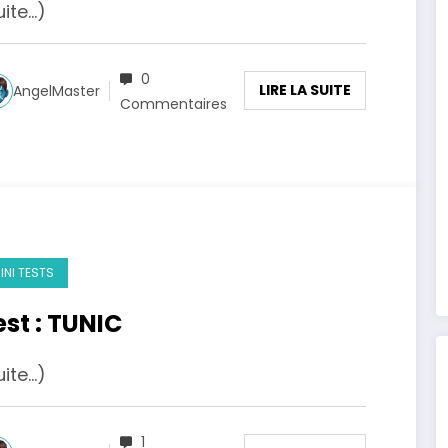
uite…)
0
LIRE LA SUITE
AngelMaster
Commentaires
INI TESTS
est : TUNIC
uite…)
1