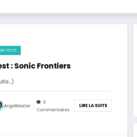
INI TESTS
est : Sonic Frontiers
uite…)
0
LIRE LA SUITE
AngelMaster
Commentaires