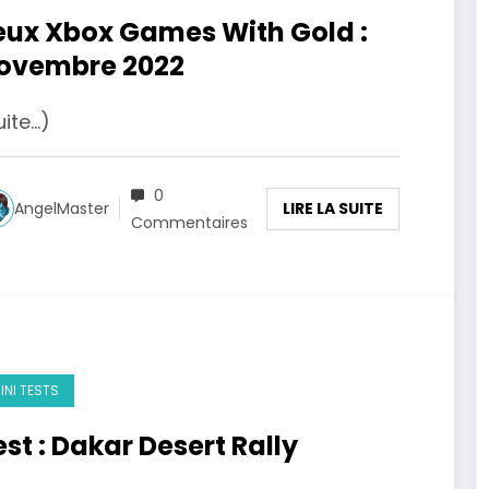
eux Xbox Games With Gold :
ovembre 2022
uite…)
0
LIRE LA SUITE
AngelMaster
Commentaires
INI TESTS
est : Dakar Desert Rally