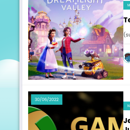
M
T
(s
30/06/2022
N
J
J