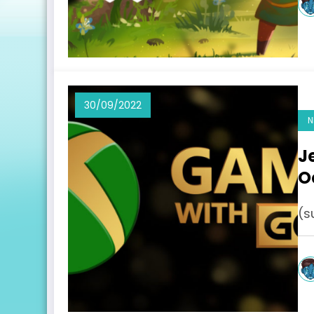
30/09/2022
N
J
O
(s