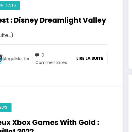
INI TESTS
est : Disney Dreamlight Valley
uite…)
0
LIRE LA SUITE
AngelMaster
Commentaires
EWS
eux Xbox Games With Gold :
uillet 2022