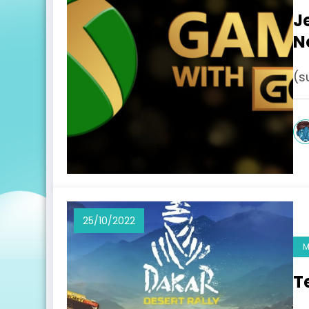
J
N
(s
25/10/2022
M
T