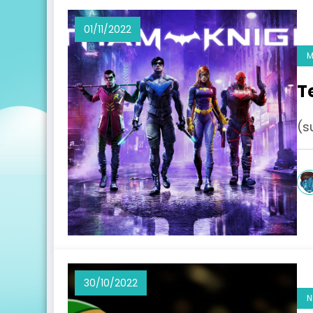
01/11/2022
M
T
(s
30/10/2022
N