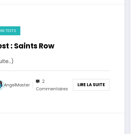
INI TESTS
est : Saints Row
uite…)
2
LIRE LA SUITE
AngelMaster
Commentaires