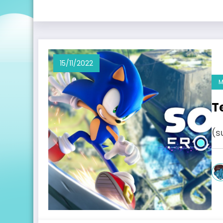
15/11/2022
M
T
(s