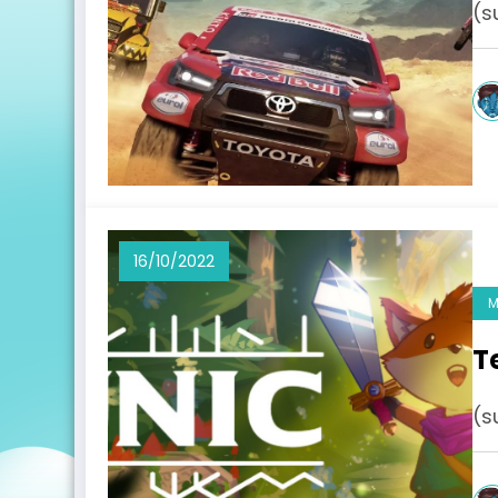
(s
16/10/2022
M
T
(s