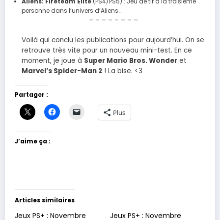
Aliens: Fireteam Elite
(PS4/PS5) : Jeu de tir à la troisième
personne dans l’univers d’Aliens…
– – – – – – – –
Voilà qui conclu les publications pour aujourd’hui. On se
retrouve très vite pour un nouveau mini-test. En ce
moment, je joue à
Super Mario Bros. Wonder
et
Marvel’s Spider-Man 2
! La bise. <3
Partager :
Plus
J’aime ça :
Articles similaires
Jeux PS+ : Novembre
Jeux PS+ : Novembre