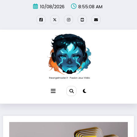
Aller
10/08/2026
8:55:09 AM
au
contenu