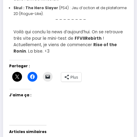
Skul : The Hero Slayer
(PS4) : Jeu d’action et de plateforme
2D (Rogue-Like).
– – – – – – – –
Voilà qui conclu la news d’aujourd’hui. On se retrouve
très vite pour le mini-test de
FFVIIRebirth
!
Actuellement, je viens de commencer
Rise of the
Ronin
. La bise. <3
Partager :
Plus
J’aime ça :
Articles similaires