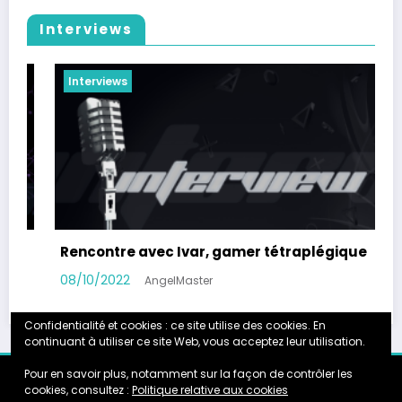
Interviews
Interviews
avec Ivar, gamer tétraplégique
Rencontre avec
08/03/2022
AngelMaster
Ange
Confidentialité et cookies : ce site utilise des cookies. En
continuant à utiliser ce site Web, vous acceptez leur utilisation.
Pour en savoir plus, notamment sur la façon de contrôler les
Accueil
Calendrier
Instagram
Galerie
Partenariats
cookies, consultez :
Politique relative aux cookies
About