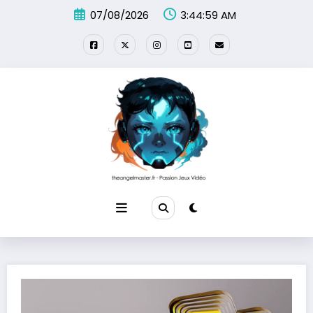
Aller
07/08/2026
3:45:00 AM
au
contenu