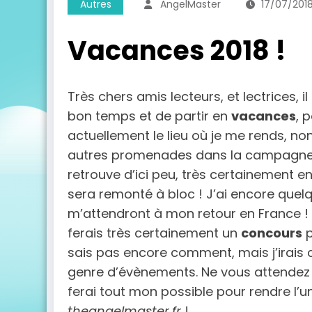
Autres
AngelMaster
17/07/201
Vacances 2018 !
Très chers amis lecteurs, et lectrices,
bon temps et de partir en
vacances
, 
actuellement le lieu où je me rends, non
autres promenades dans la campagne be
retrouve d’ici peu, très certainement e
sera remonté à bloc ! J’ai encore que
m’attendront à mon retour en France !
ferais très certainement un
concours
p
sais pas encore comment, mais j’irais 
genre d’évènements. Ne vous attendez 
ferai tout mon possible pour rendre l’
theangelmaster.fr
!