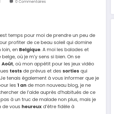
8
0 Commentaires
 il est temps pour moi de prendre un peu de
pour profiter de ce beau soleil qui domine
 loin, en
Belgique
. A moi les balades et
lge, où je m’y sens si bien. On se
n
Août
, où mon appétit pour les jeux vidéo
lques
tests
de prévus et des
sorties
qui
 Je tenais également à vous informer que je
our les
1 an
de mon nouveau blog, je ne
chercher de l’aide auprès d’habitués de ce
pas à un truc de malade non plus, mais je
un de vous
heureux
d’être fidèle à