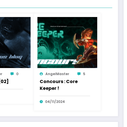
er
0
AngelMaster
5
[02]
Concours : Core
Keeper !
04/11/2024