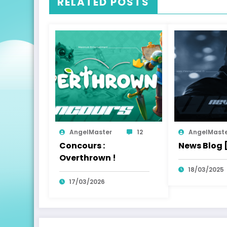
RELATED POSTS
AngelMaster
12
AngelMast
Concours :
News Blog 
Overthrown !
18/03/2025
17/03/2026