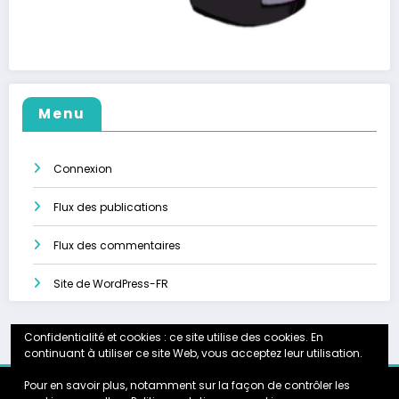
Menu
Connexion
Flux des publications
Flux des commentaires
Site de WordPress-FR
Confidentialité et cookies : ce site utilise des cookies. En
continuant à utiliser ce site Web, vous acceptez leur utilisation.
Pour en savoir plus, notamment sur la façon de contrôler les
Accueil
Calendrier
Instagram
Galerie
Partenariats