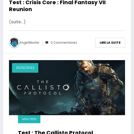
Test : Crisis Core : Final Fantasy VII
Reunion
(suite…)
AngelMaster
0 Commentaires
LIRE LA SUITE
20/12/2022
MINI TESTS
Test : The Callisto Protocol