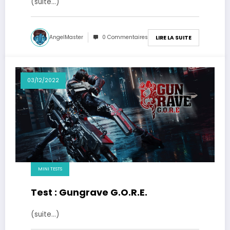
(suite…)
AngelMaster
0 Commentaires
LIRE LA SUITE
03/12/2022
MINI TESTS
Test : Gungrave G.O.R.E.
(suite…)