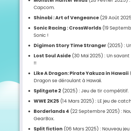
Monster Hunter Wilds
(28 Février 2025) 
Capcom.
Shinobi : Art of Vengeance
(29 Août 2025)
Sonic Racing : CrossWorlds
(19 Septembr
Sonic !
Digimon Story Time Stranger
(2025) : U
Lost Soul Aside
(30 Mai 2025) : Un savant 
!!
Like A Dragon: Pirate Yakuza in Hawaii
(
Dragon se déroulant à Hawaii.
Splitgate 2
(2025) : Jeu de tir compétitif.
WWE 2K25
(14 Mars 2025) : LE jeu de catch
Borderlands 4
(22 Septembre 2025) : Nou
GearBox.
Split fiction
(06 Mars 2025) : Nouveau jeu 