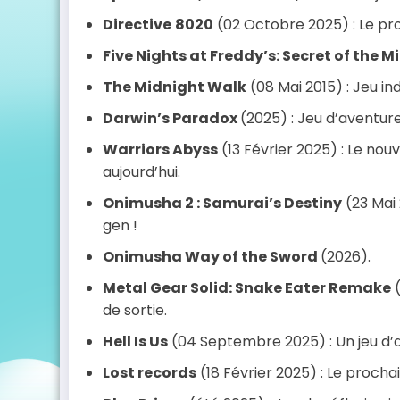
Directive
8020
(02 Octobre 2025) : Le pr
Five Nights at Freddy’s: Secret of the M
The Midnight Walk
(08 Mai 2015) : Jeu in
Darwin’s Paradox
(2025) : Jeu d’aventur
Warriors Abyss
(13 Février 2025) : Le no
aujourd’hui.
Onimusha 2 : Samurai’s Destiny
(23 Mai
gen !
Onimusha Way of the Sword
(2026).
Metal Gear Solid: Snake Eater Remake
(
de sortie.
Hell Is Us
(04 Septembre 2025) : Un jeu d’
Lost records
(18 Février 2025) : Le proch