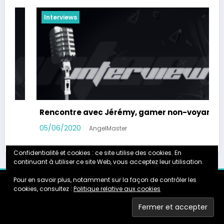
Interviews
er non-voyant
Rencontre avec Pix’n Game
24/10/2019
AngelMaster
Confidentialité et cookies : ce site utilise des cookies. En
continuant à utiliser ce site Web, vous acceptez leur utilisation.
Pour en savoir plus, notamment sur la façon de contrôler les
Accueil
Calendrier
Instagram
Galerie
Partenariats
cookies, consultez :
Politique relative aux cookies
About
TheAngelMaster.fr
- Newscrunch - Magazine & Blog
WordPress
Thème
2026 | Powered By
SpiceThemes