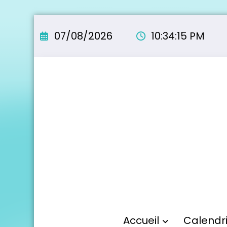
Aller
au
07/08/2026
10:34:16 PM
contenu
Accueil
Calendr