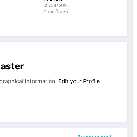
02/04/2022
Dans "News"
aster
graphical Information.
Edit your Profile
s
Previous post