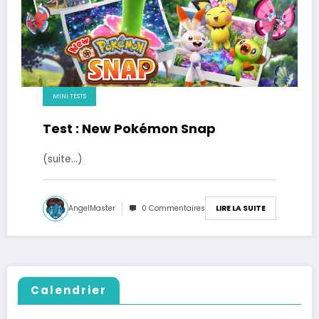
MINI TESTS
Test : New Pokémon Snap
(suite…)
AngelMaster
0 Commentaires
LIRE LA SUITE
Calendrier