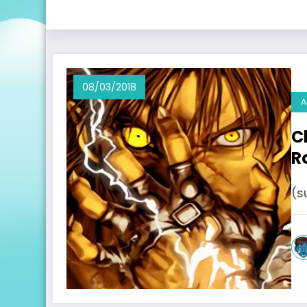
08/03/2018
A
C
R
(s