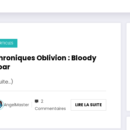
RTICLES
hroniques Oblivion : Bloody
oar
uite…)
2
LIRE LA SUITE
AngelMaster
Commentaires