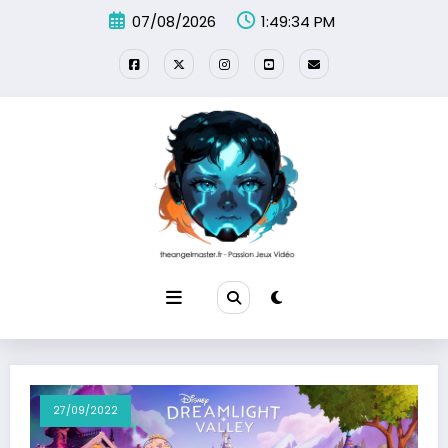
Aller
07/08/2026
1:49:35 PM
au
contenu
27/09/2022