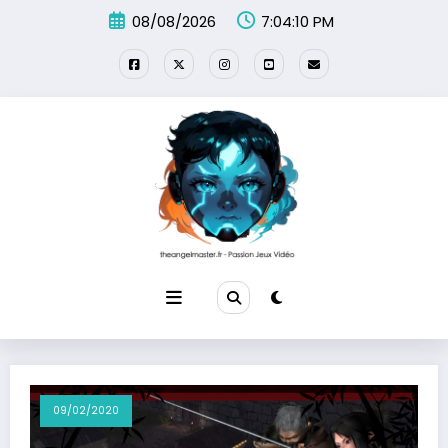
Aller
08/08/2026
7:04:10 PM
au
contenu
09/02/2020