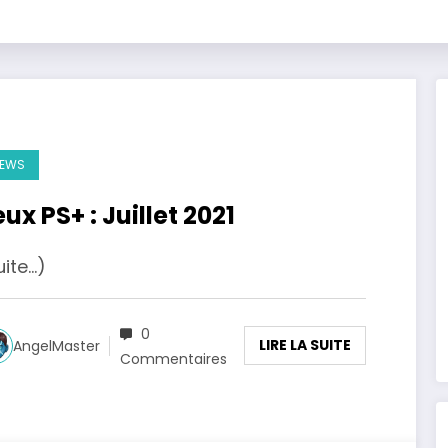
EWS
ux PS+ : Juillet 2021
uite…)
0
LIRE LA SUITE
AngelMaster
Commentaires