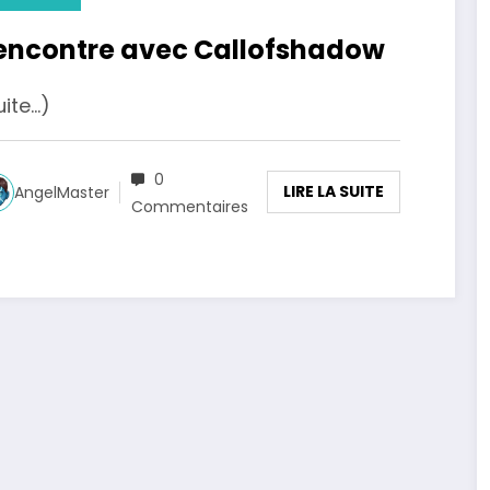
encontre avec Callofshadow
uite…)
0
LIRE LA SUITE
AngelMaster
Commentaires