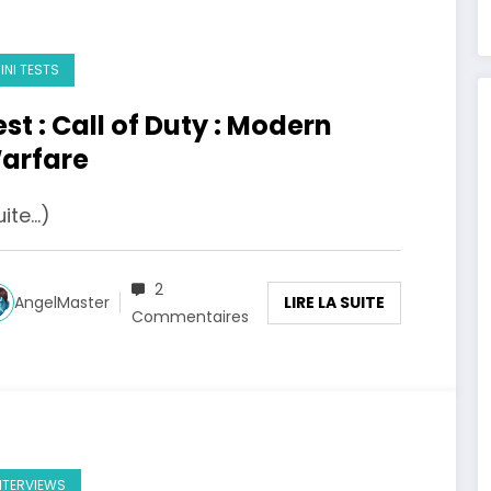
INI TESTS
est : Call of Duty : Modern
arfare
uite…)
2
LIRE LA SUITE
AngelMaster
Commentaires
NTERVIEWS