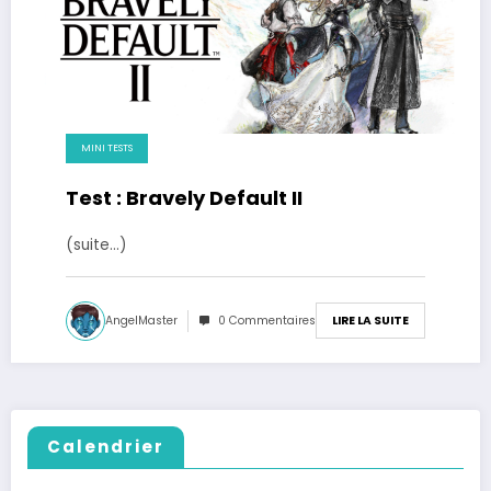
MINI TESTS
Test : Bravely Default II
(suite…)
AngelMaster
0 Commentaires
LIRE LA SUITE
Calendrier