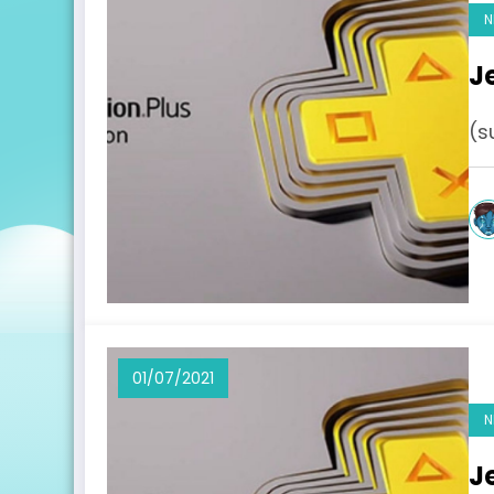
N
J
(s
01/07/2021
N
Je