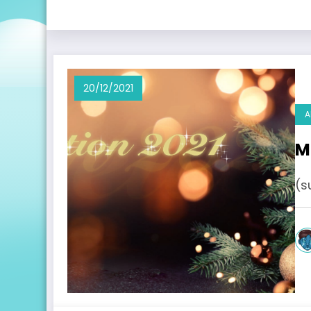
20/12/2021
A
M
(s