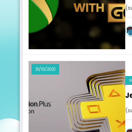
(s
31/10/2021
N
J
(s