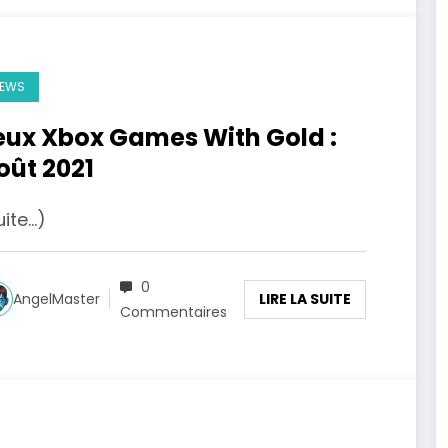
EWS
eux Xbox Games With Gold :
oût 2021
uite…)
0
LIRE LA SUITE
AngelMaster
Commentaires