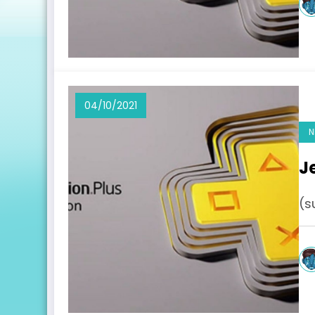
04/10/2021
N
J
(s