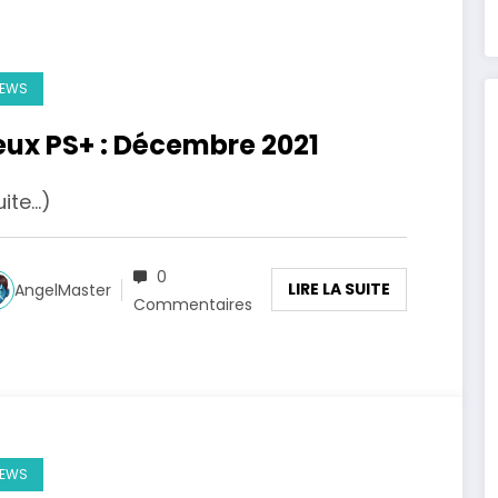
EWS
eux PS+ : Décembre 2021
uite…)
0
LIRE LA SUITE
AngelMaster
Commentaires
EWS