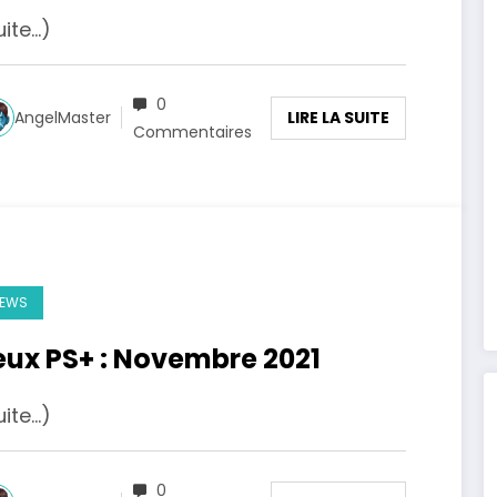
uite…)
0
LIRE LA SUITE
AngelMaster
Commentaires
EWS
eux PS+ : Novembre 2021
uite…)
0