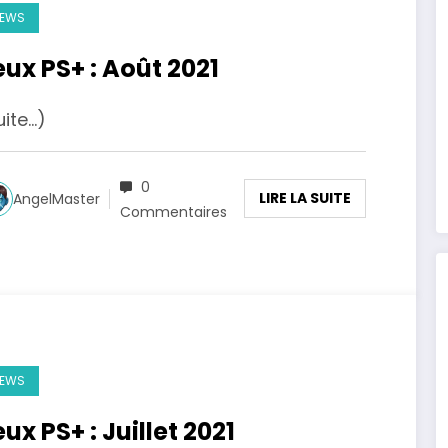
EWS
eux PS+ : Août 2021
uite…)
0
LIRE LA SUITE
AngelMaster
Commentaires
EWS
ux PS+ : Juillet 2021