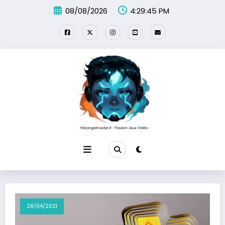
Aller
08/08/2026
4:29:45 PM
au
contenu
28/04/2021