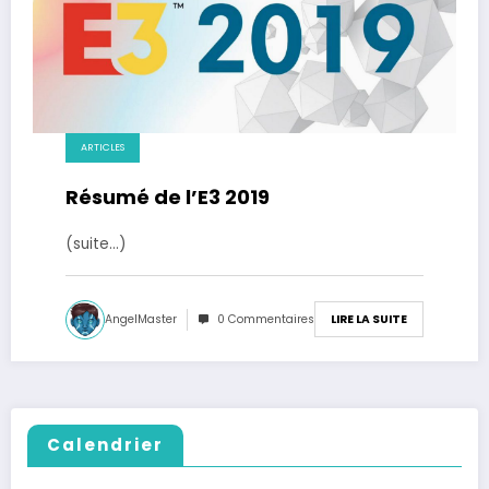
ARTICLES
Résumé de l’E3 2019
(suite…)
AngelMaster
0 Commentaires
LIRE LA SUITE
Calendrier