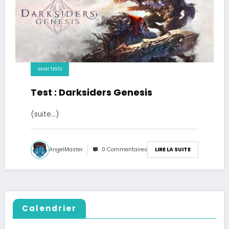
MINI TESTS
Test : Darksiders Genesis
(suite…)
AngelMaster
0 Commentaires
LIRE LA SUITE
Calendrier