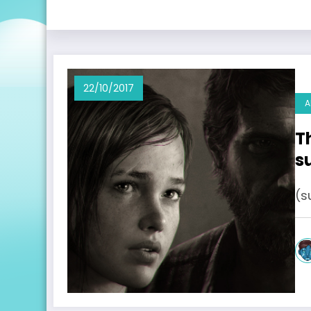
22/10/2017
A
T
s
(s