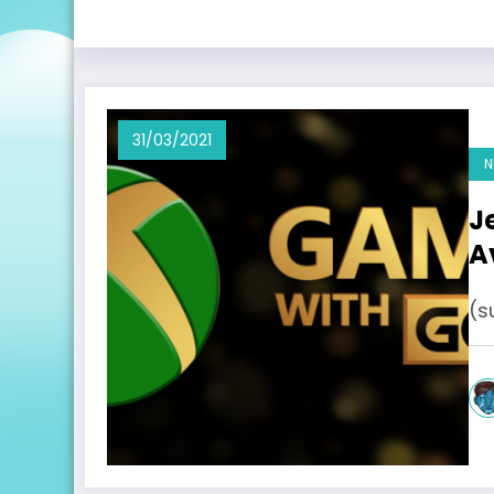
31/03/2021
N
J
A
(s