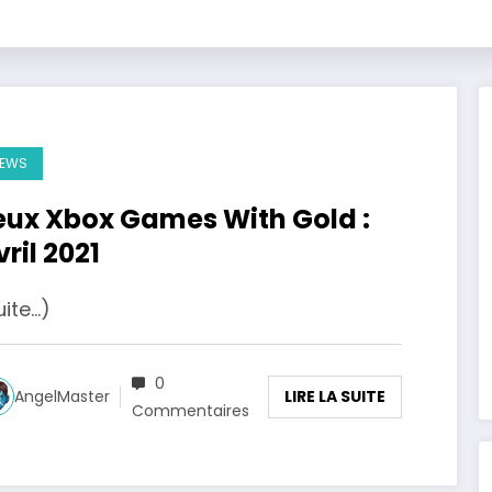
EWS
eux Xbox Games With Gold :
vril 2021
uite…)
0
LIRE LA SUITE
AngelMaster
Commentaires